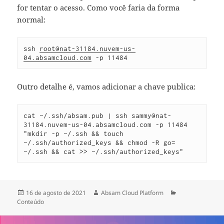
for tentar o acesso. Como você faria da forma
normal:
ssh 
root@nat-31184.nuvem-us-
04.absamcloud.com
 -p 11484
Outro detalhe é, vamos adicionar a chave publica:
cat ~/.ssh/absam.pub | ssh sammy@nat-
31184.nuvem-us-04.absamcloud.com -p 11484 
"mkdir -p ~/.ssh && touch 
~/.ssh/authorized_keys && chmod -R go= 
~/.ssh && cat >> ~/.ssh/authorized_keys"
Publicado
Autor
Categorias
16 de agosto de 2021
Absam Cloud Platform
em
Conteúdo