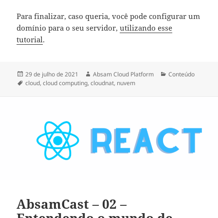
Para finalizar, caso queria, você pode configurar um
domínio para o seu servidor,
utilizando esse
tutorial
.
Publicado
Autor
Categorias
29 de julho de 2021
Absam Cloud Platform
Conteúdo
em
Tags
cloud
,
cloud computing
,
cloudnat
,
nuvem
AbsamCast – 02 –