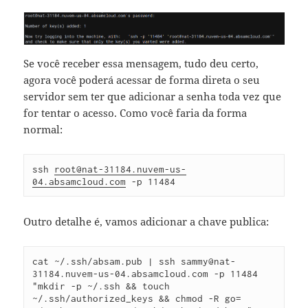
Se você receber essa mensagem, tudo deu certo,
agora você poderá acessar de forma direta o seu
servidor sem ter que adicionar a senha toda vez que
for tentar o acesso. Como você faria da forma
normal:
ssh 
root@nat-31184.nuvem-us-
04.absamcloud.com
 -p 11484
Outro detalhe é, vamos adicionar a chave publica:
cat ~/.ssh/absam.pub | ssh sammy@nat-
31184.nuvem-us-04.absamcloud.com -p 11484 
"mkdir -p ~/.ssh && touch 
~/.ssh/authorized_keys && chmod -R go= 