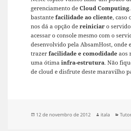
gerenciamento de
Cloud Computing
bastante
facilidade ao cliente
, caso 
nos dá a opção de
reiniciar
o servido
acessar o console mesmo com o servid
desenvolvido pela AbsamHost, onde
trazer
facilidade e comodidade
aos n
uma ótima
infra-estrutura
. Não fiq
de cloud e disfrute deste maravilho p
Publicado
Autor
Cate
12 de novembro de 2012
itala
Tutor
em