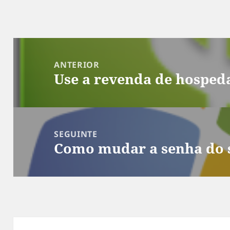
Navegação
de
ANTERIOR
Use a revenda de hosped
Post
Post
anterior:
SEGUINTE
Como mudar a senha do 
Próximo
post: