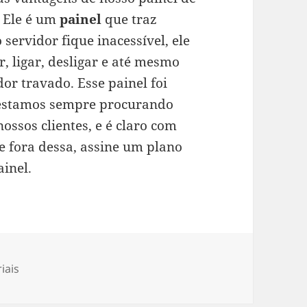
. Ele é um
painel
que traz
o servidor fique inacessível, ele
r, ligar, desligar e até mesmo
or travado. Esse painel foi
 estamos sempre procurando
ossos clientes, e é claro com
ue fora dessa, assine um plano
ainel.
gorias
iais