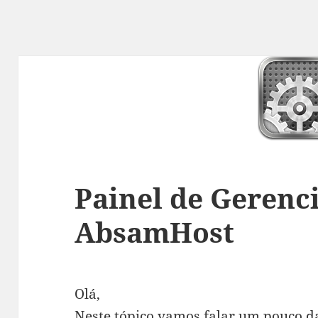
Painel de Geren
AbsamHost
Olá,
Neste tópico vamos falar um pouco d