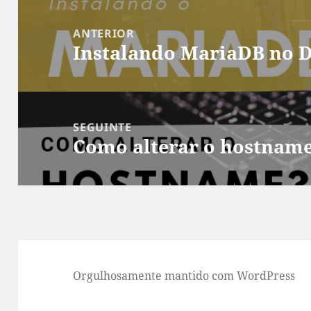
Navegação
de
ANTERIOR
Instalando MariaDB no D
Post
Post
anterior:
SEGUINTE
Como alterar o hostnam
Próximo
post:
Orgulhosamente mantido com WordPress