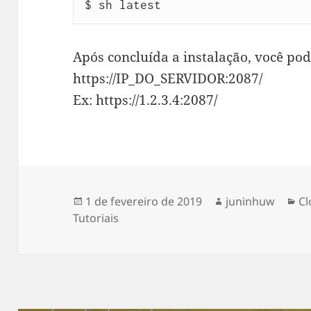
$ sh latest
Após concluída a instalação, você p
https://IP_DO_SERVIDOR:2087/
Ex: https://1.2.3.4:2087/
Publicado
Autor
Ca
1 de fevereiro de 2019
juninhuw
C
em
Tutoriais