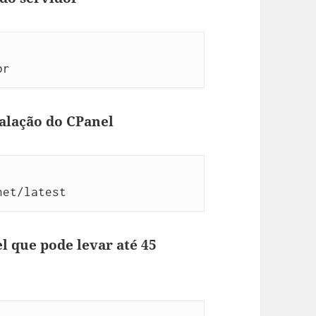
br
talação do CPanel
net/latest
l que pode levar até 45