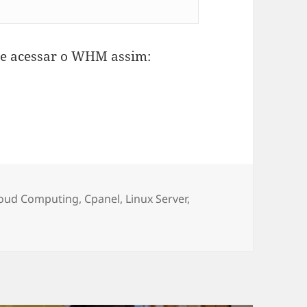
ode acessar o WHM assim:
tegorias
loud Computing
,
Cpanel
,
Linux Server
,