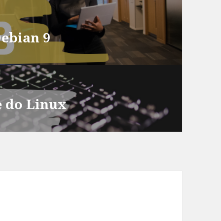
ebian 9
e do Linux