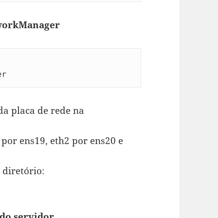
tworkManager
er
da placa de rede na
 por ens19, eth2 por ens20 e
diretório:
do servidor