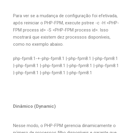
Para ver se a mudança de configuração foi efetivada,
após reiniciar o PHP-FPM, execute pstree -c -H <PHP-
FPM process id> -S <PHP-FPM process id>. Isso
mostrará que existem dez processos disponíveis,
como no exemplo abaixo.
php-fpm8.1-+-php-fpm8.1 |-php-fpm8.1 |-php-fpm8.1
|-php-fpm8.1 |-php-fpm8.1 |-php-fpm8.1 |-php-fpm8.1
|-php-fpm8.1 |-php-fpm8.1 |-php-fpm8.1
Dinâmico (Dynamic)
Nesse modo, o PHP-FPM gerencia dinamicamente o
número de processos filho disponíveis e garante que