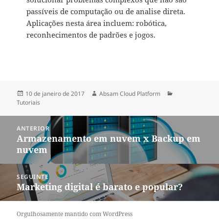
passíveis de computação ou de analise direta.
Aplicações nesta área incluem: robótica,
reconhecimentos de padrões e jogos.
Publicado
Autor
Categorias
10 de janeiro de 2017
Absam Cloud Platform
em
Tutoriais
Navegação
ANTERIOR
de
Armazenamento em nuvem x Backup em
Post
Post
nuvem
anterior:
SEGUINTE
Marketing digital é barato e popular?
Próximo
post:
Orgulhosamente mantido com WordPress