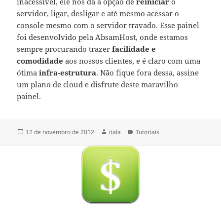
inacessível, ele nos dá a opção de
reiniciar
o
servidor, ligar, desligar e até mesmo acessar o
console mesmo com o servidor travado. Esse painel
foi desenvolvido pela AbsamHost, onde estamos
sempre procurando trazer
facilidade e
comodidade
aos nossos clientes, e é claro com uma
ótima
infra-estrutura
. Não fique fora dessa, assine
um plano de cloud e disfrute deste maravilho
painel.
Publicado
Autor
Categorias
12 de novembro de 2012
itala
Tutoriais
em