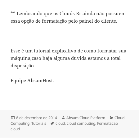
** Lembrando que os Clouds Br ainda não possuem
essa opção de formatação pelo painel do cliente.
Esse é um tutorial explicativo de como formatar sua
máquina,caso haja alguma duvida estamos a total
disposição.
Equipe AbsamHost.
Publicado
Autor
Categorias
8 de dezembro de 2014
Absam Cloud Platform
Cloud
em
Tags
Computing
,
Tutoriais
cloud
,
cloud computing
,
Formatacao
cloud