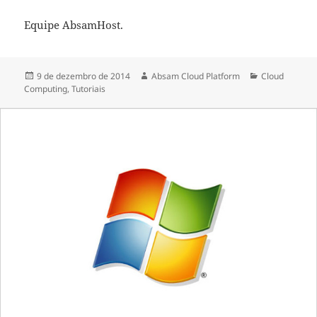
Equipe AbsamHost.
Publicado
Autor
Categorias
9 de dezembro de 2014
Absam Cloud Platform
Cloud
em
Computing
,
Tutoriais