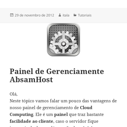
Publicado
Autor
Categorias
29 de novembro de 2012
itala
Tutoriais
em
Painel de Gerenciamente
AbsamHost
Olá,
Neste tópico vamos falar um pouco das vantagens de
nosso painel de gerenciamento de
Cloud
Computing
. Ele é um
painel
que traz bastante
facilidade ao cliente
, caso o servidor fique