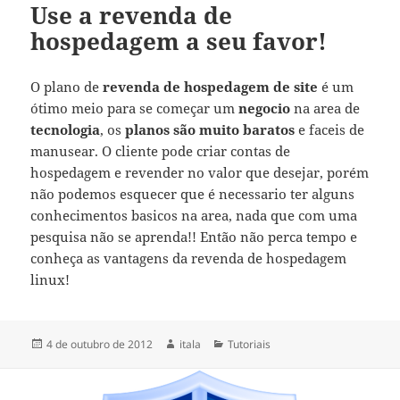
Use a revenda de
hospedagem a seu favor!
O plano de
revenda de hospedagem de site
é um
ótimo meio para se começar um
negocio
na area de
tecnologia
, os
planos são muito baratos
e faceis de
manusear. O cliente pode criar contas de
hospedagem e revender no valor que desejar, porém
não podemos esquecer que é necessario ter alguns
conhecimentos basicos na area, nada que com uma
pesquisa não se aprenda!! Então não perca tempo e
conheça as vantagens da revenda de hospedagem
linux!
Publicado
Autor
Categorias
4 de outubro de 2012
itala
Tutoriais
em